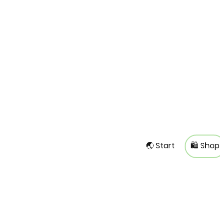
🌏 Start
🛍️ Shop