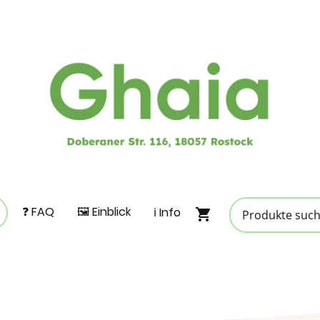
❓ FAQ
🖼️ Einblick
ℹ️ Info