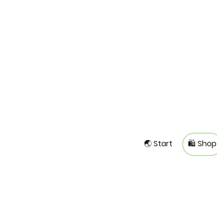
🌏 Start
🛍️ Shop