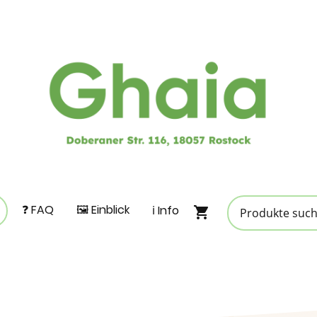
❓ FAQ
🖼️ Einblick
ℹ️ Info