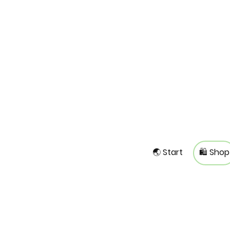
🌏 Start
🛍️ Shop