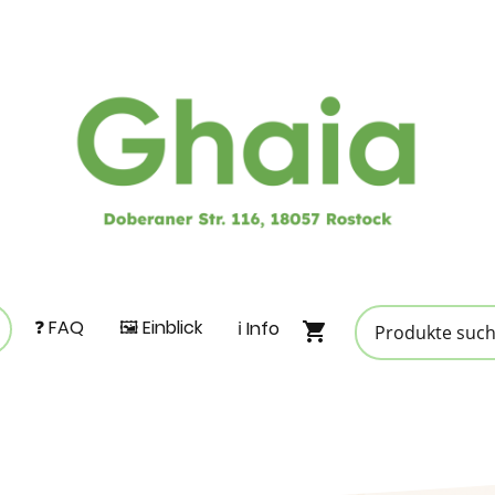
❓ FAQ
🖼️ Einblick
ℹ️ Info